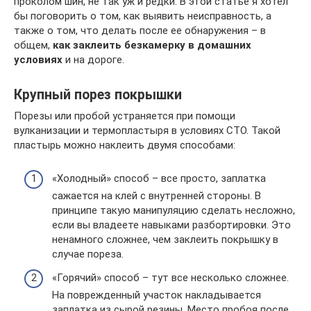
проколом шин, не так уж и редки. В этой статье я хотел
бы поговорить о том, как выявить неисправность, а
также о том, что делать после ее обнаружения – в
общем,
как заклеить безкамерку в домашних
условиях
и на дороге.
Крупный порез покрышки
Порезы или пробой устраняется при помощи
вулканизации и термопластыря в условиях СТО. Такой
пластырь можно наклеить двумя способами:
«Холодный» способ – все просто, заплатка
сажается на клей с внутренней стороны. В
принципе такую манипуляцию сделать несложно,
если вы владеете навыками разбортировки. Это
ненамного сложнее, чем заклеить покрышку в
случае пореза.
«Горячий» способ – тут все несколько сложнее.
На поврежденный участок накладывается
заплатка из сырой резины. Место пробоя после