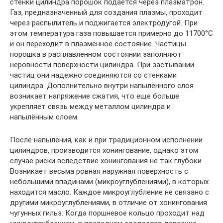
стенки цилиндра порошок подается через плазматрон.
Газ, предназначенный для создания плазмы, проходит
через распылитель и поджигается электродугой. При
этом температура газа повышается примерно до 11700°C
и он переходит в плазменное состояние. Частицы
порошка в расплавленном состоянии заполняют
неровности поверхности цилиндра. При застывании
частиц они надежно соединяются со стенками
цилиндра. Дополнительно внутри напылённого слоя
возникает напряжение сжатия, что еще больше
укрепляет связь между металлом цилиндра и
напылённым слоем.
После напыления, как и при традиционном исполнении
цилиндров, производится хонингование, однако этом
случае риски вследствие хонингования не так глубоки.
Возникает весьма ровная наружная поверхность с
небольшими впадинами (микроуглублениями), в которых
находится масло. Каждое микроуглубление не связано с
другими микроуглублениями, в отличие от хонингования
чугунных гильз. Когда поршневое кольцо проходит над