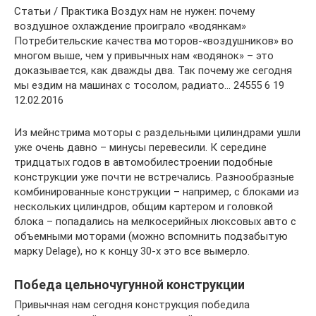
Статьи / Практика Воздух нам не нужен: почему
воздушное охлаждение проиграло «водянкам»
Потребительские качества моторов-«воздушников» во
многом выше, чем у привычных нам «водянок» – это
доказывается, как дважды два. Так почему же сегодня
мы ездим на машинах с тосолом, радиато… 24555 6 19
12.02.2016
Из мейнстрима моторы с раздельными цилиндрами ушли
уже очень давно – минусы перевесили. К середине
тридцатых годов в автомобилестроении подобные
конструкции уже почти не встречались. Разнообразные
комбинированные конструкции – например, с блоками из
нескольких цилиндров, общим картером и головкой
блока – попадались на мелкосерийных люксовых авто с
объемными моторами (можно вспомнить подзабытую
марку Delage), но к концу 30-х это все вымерло.
Победа цельночугунной конструкции
Привычная нам сегодня конструкция победила