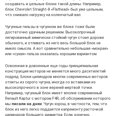
создавать и цельные блоки такой длины. Например,
блок Chevrolet Straight-8 «Flathead» был уже цельным,
что снижало нагрузку на коленчатый вал.
Чугунные гильзы в чугунном же блоке тоже были
достаточно удачным решением. Высокопрочный
легированный химически стойкий чугун стоил дороже
обычного, и отливать из него весь большой блок не
имело смысла. А вот сравнительно небольшая «мокрая»
или «сухая» гильза оказалась хорошим вариантом.
Освоенная в довоенные еще годы принципиальная
конструкция моторов не меняется много десятилетий
подряд. Блоки цилиндров многих современных моторов
отлиты из серого чугуна, иногда со вставками из
высокопрочного в зоне верхней мертвой точки.
Например, чугунный блок имеет вполне современный
Renault Kaptur с мотором F4R, об обслуживании которого
мы
писали на днях
. Чугун хорош, в частности, тем, что
блок из него легко поддается капремонту расточкой
цилиндров большего диаметра. Если, конечно,