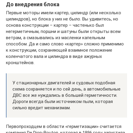
До внедрения блока
Первые моторы имели картер, цилиндр (или несколько
цилиндров), но блока у них не было. Вы удивитесь, но
основа конструкции – картер – частенько был
негерметичным, поршни и шатуны были открыты всем
ветрам, а смазывались из масленки капельным
способом. Да и само слово «картер» сложно применимо
к конструкции, сохраняющей взаимное положение
коленчатого вала и цилиндра в виде ажурных
кронштейнов.
У стационарных двигателей и судовых подобная
схема сохраняется и по сей день, а автомобильные
ДВС все же нуждались в большей герметичности.
Дороги всегда были источником пыли, которая
сильно вредит механизмам.
Первопроходцем в области «герметизации» считается
компания De Dion-Bouton, которая в 1896 году запустила