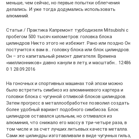
меньше, чем сейчас, но первые попытки облегчения
делались. И уже тогда додумались использовать
алюминий.
Статьи / Практика Капремонт турбодизеля Mitsubishi с
пробегом 500 тысяч километров: головка блока
цилиндров Никто этого не избежит. Рано или поздно Он
постучится к вам в… головку блока или блок цилиндров.
Он – это капитальный ремонт двигателя. Времена
«миллионников» давно канули в лету, и масштабн… 12486
0 1 28.09.2016
На гоночных и спортивных машинах той эпохи можно
было встретить симбиоз из алюминиевого картера и
головки блока с чугунной отливкой блоков цилиндров.
Затем прогресс в металлообработке позволил создать
более удобный вариант подобного симбиоза. Блок
цилиндров оставался цельным, но отливался из
алюминия, что снижало его массу в три-четыре раза, в
том числе и за счет лучших литьевых качеств металла.
Сами же цилиндры изготавливали в виде чугунных гильз,