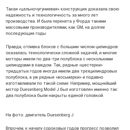
Такая «цельночугуниевая» конструкция доказала свою
надежность и технологичность за много лет
производства. И была перенята у Форда такими
массовыми производителями, как GM, на долгие
последующие годы.
Правда, отливка блоков с большим числом цилиндров
оказалась технологически сложной задачей, и многие
моторы имели по два-три полублока с несколькими
цилиндрами в каждом. Так, рядные «шестерки»
тридцатых годов иногда имели два трехцилиндровых
полублока, а уж рядные «восьмерки» и подавно
изготавливали по такой схеме. Например, мощнейший
мотор Duesenberg Model J был изготовлен именно так:
два полублока были накрыты единой головкой.
На фото: двигатель Duesenberg J
Впрочем, к началу сороковых годов прогресс позволил