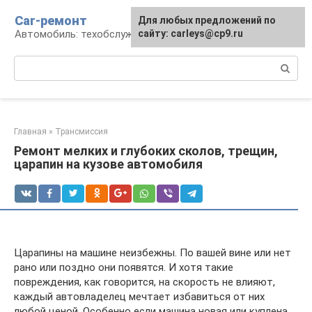
Перейти
Car-ремонт
Для любых предложений по
к
Автомобиль: техобслуживание и ремонт
сайту: carleys@cp9.ru
контенту
Поиск:
Главная
»
Трансмиссия
Ремонт мелких и глубоких сколов, трещин,
царапин на кузове автомобиля
Царапины на машине неизбежны. По вашей вине или нет
рано или поздно они появятся. И хотя такие
повреждения, как говорится, на скорость не влияют,
каждый автовладелец мечтает избавиться от них
любой ценой. Особенно если машина новая или куплена