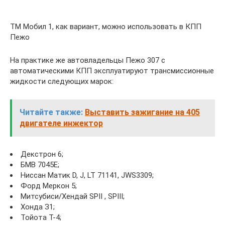
ТМ Мобил 1, как вариант, можно использовать в КПП
Пежо
На практике же автовладельцы Пежо 307 с
автоматическими КПП эксплуатируют трансмиссионные
жидкости следующих марок:
Читайте также:
Выставить зажигание на 405
двигателе инжектор
Декстрон 6;
БМВ 7045E;
Ниссан Матик D, J, LT 71141, JWS3309;
Форд Меркон 5;
Митсубиси/Хендай SPII , SPIII;
Хонда З1;
Тойота T-4;