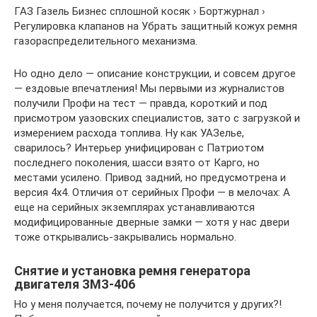
ГАЗ Газель Бизнес сплошной косяк › Бортжурнал ›
Регулировка клапанов на Убрать защитный кожух ремня
газораспределительного механизма.
Но одно дело — описание конструкции, и совсем другое
— ездовые впечатления! Мы первыми из журналистов
получили Профи на тест — правда, короткий и под
присмотром уазовских специалистов, зато с загрузкой и
измерением расхода топлива. Ну как УАЗелье,
сварилось? Интерьер унифицирован с Патриотом
последнего поколения, шасси взято от Карго, но
местами усилено. Привод задний, но предусмотрена и
версия 4х4. Отличия от серийных Профи — в мелочах: А
еще на серийных экземплярах устанавливаются
модифицированные дверные замки — хотя у нас двери
тоже открывались-закрывались нормально.
Снятие и установка ремня генератора
двигателя ЗМЗ-406
Но у меня получается, почему не получится у других?!