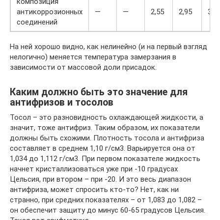
композиция
антикоррозионных
—
—
2,55
2,95
3,5
соединений
На ней хорошо видно, как нелинейно (и на первый взгляд
нелогично) меняется температура замерзания в
зависимости от массовой доли присадок.
Каким должно быть это значение для
антифризов и тосолов
Тосол – это разновидность охлаждающей жидкости, а
значит, тоже антифриз. Таким образом, их показатели
должны быть схожими. Плотность тосола и антифриза
составляет в среднем 1,10 г/см3. Варьируется она от
1,034 до 1,112 г/см3. При первом показателе жидкость
начнет кристаллизоваться уже при -10 градусах
Цельсия, при втором – при -20. И это весь диапазон
антифриза, может спросить кто-то? Нет, как ни
странно, при средних показателях – от 1,083 до 1,082 –
он обеспечит защиту до минус 60-65 градусов Цельсия.