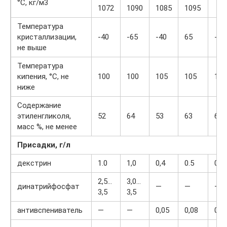
°С, кг/м3
1072
1090
1085
1095
Температура
кристаллизации,
-40
-65
-40
65
-40
не выше
Температура
кипения, °С, не
100
100
105
105
105
ниже
Содержание
этиленгликоля,
52
64
53
63
60
масс %, не менее
Присадки, г/л
декстрин
1.0
1,0
0,4
0.5
0,6
2,5…
3,0…
динатрийфосфат
—
—
—
3,5
3,5
антивспениватель
—
—
0,05
0,08
0,0