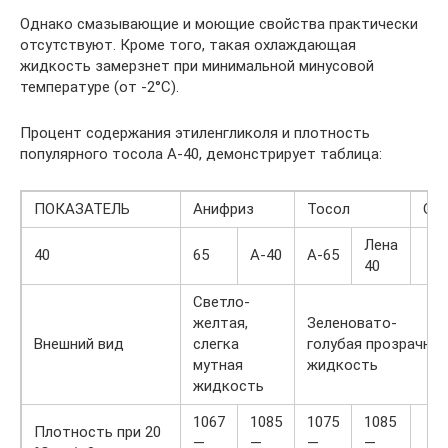
Однако смазывающие и моющие свойства практически
отсутствуют. Кроме того, такая охлаждающая
жидкость замерзнет при минимальной минусовой
температуре (от -2°C).
Процент содержания этиленгликоля и плотность
популярного тосола А-40, демонстрирует таблица:
ПОКАЗАТЕЛЬ
Анифриз
Тосол
Ож
Лена
40
65
А-40
А-65
40
Светло-
желтая,
Зеленовато-
Внешний вид
слегка
голубая прозрачная
мутная
жидкость
жидкость
1067
1085
1075
1085
Плотность при 20
—
—
—
—