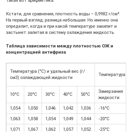
Такая вот арифметика.
Кстати, для сравнения, плотность воды – 0,9982 г/см³.
На первый взгляд, разница небольшая. Но именно она
определит, когда и при какой температуре закипит и
застынет залитая в систему охлаждения жидкость.
Таблица зависимости между плотностью ОЖ и
концентрацией антифриза
Температура (°C) и удельный вес (г/
Температура (°C
см3) охлаждающей жидкости
Замерзания
10°C
20°C
30°C
40°C
50°C
жидкости
1,054
1,050
1,046
1,042
1,036
-16°C
1,063
1,058
1,054
1,049
1,044
-20°C
1,071
1,067
1,062
1,057
1,052
-25°C