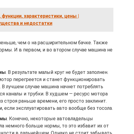
 функции, характеристики, цены |
ущества и недостатки
еньше, чем о на расширительном бачке. Также
ормы. И в первом, и во втором случае машина не
рмы
. В результате малый круг не будет заполнен.
 мотор перегреется и станет функционировать
 В лучшем случае машина начнет потреблять
я каналы и трубки. В худшем — ресурс мотора
из строя раньше времени, его просто заклинит.
, если эксплуатировать авто вообще без тосола.
рмы
. Конечно, некоторые автовладельцы
ла немного больше нормы, то это избавит их от
кости в дальнейшем. Однако не стоит забывать