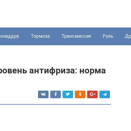
бонаддув
Тормоза
Трансмиссия
Руль
Др
ровень антифриза: норма