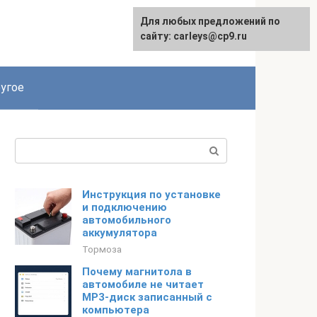
Для любых предложений по
сайту: carleys@cp9.ru
угое
Поиск:
Инструкция по установке
и подключению
автомобильного
аккумулятора
Тормоза
Почему магнитола в
автомобиле не читает
MP3-диск записанный с
компьютера