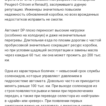
Peugeot-Citroen и Renault), заслужившего дурную
репутацию. Инженеры значительно повысили
надежность обновленной коробки, но всех врожденных
недостатков исправить не смогли.
Автомат DP плохо переносит высокие нагрузки
(особенно на холодную) и даже незначительные
перегревы. Длительная езда по плохим дорогам с частой
пробуксовкой значительно сокращает ресурс коробки,
но при условии щадящей эксплуатации и замены масла
через каждые 60 тыс. км она может прожить до 200 тыс.
км.
Одна из характерных болячек — невысокий срок службы
соленоидов, которые управляют давлением в
гидросистеме автомата. Довольно часто их приходится
менять раньше 100 тыс. км. При выходе соленоидов из
строя появляются рывки и пинки при переключениях
передач, а также при переводе селектора из «нейтрали»
в «драйв» или «реверс». При появлении первых
симптомов важно не затягивать с визитом в сервис,