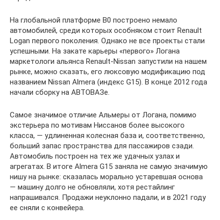
На глобальной платформе B0 построено немало
автомобилей, среди которых особняком стоит Renault
Logan первого поколения. Однако не все проекты стали
успешными. На закате карьеры «первого» Логана
маркетологи альянса Renault-Nissan запустили на нашем
рынке, можно сказать, его люксовую модификацию под
названием Nissan Almera (индекс G15). В конце 2012 года
начали сборку на АВТОВАЗе.
Самое значимое отличие Альмеры от Логана, помимо
экстерьера по мотивам Ниссанов более высокого
класса, — удлиненная колесная база и, соответственно,
больший запас пространства для пассажиров сзади.
Автомобиль построен на тех же удачных узлах и
агрегатах. В итоге Almera G15 заняла не самую значимую
нишу на рынке: сказалась морально устаревшая основа
— машину долго не обновляли, хотя рестайлинг
напрашивался. Продажи неуклонно падали, и в 2021 году
ее сняли с конвейера.