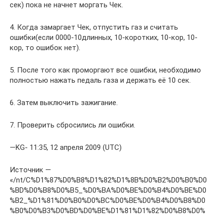
сек) пока не начнет моргать Чек.
4. Когда замаргает Чек, отпустить газ и считать
ошибки(если 0000-10длинных, 10-коротких, 10-кор, 10-
кор, то ошибок нет).
5. После того как проморгают все ошибки, необходимо
полностью нажать педаль газа и держать её 10 сек.
6. Затем выключить зажигание.
7. Проверить сбросились ли ошибки.
—KG- 11:35, 12 апреля 2009 (UTC)
Источник —
«/nt/C%D1%87%D0%B8%D1%82%D1%8B%D0%B2%D0%B0%D0
%BD%D0%B8%D0%B5_%D0%BA%D0%BE%D0%B4%D0%BE%D0
%B2_%D1%81%D0%B0%D0%BC%D0%BE%D0%B4%D0%B8%D0
%B0%D0%B3%D0%BD%D0%BE%D1%81%D1%82%D0%B8%D0%