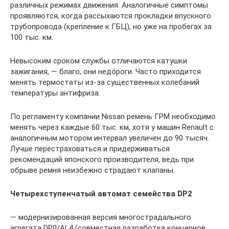
различных режимах движения. Аналогичные симптомы
проявляются, когда рассыхаются прокладки впускного
трубопровода (крепление к ГБЦ), но уже на пробегах за
100 тыс. км.
Невысоким сроком службы отличаются катушки
зажигания, — благо, они недóроги. Часто приходится
менять термостаты из-за существенных колебаний
температуры антифриза.
По регламенту компании Nissan ремень ГРМ необходимо
менять через каждые 60 тыс. км, хотя у машин Renault с
аналогичным мотором интервал увеличен до 90 тысяч.
Лучше перестраховаться и придерживаться
рекомендаций японского производителя, ведь при
обрыве ремня неизбежно страдают клапаны.
Четырехступенчатый автомат семейства DP2
— модернизированная версия многострадального
агрегата DP0/AL4 (совместная разработка концернов