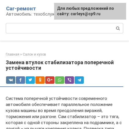
Перейти
Car-ремонт
Для любых предложений по
к
Автомобиль: техобслуживание и ремонт
сайту: carleys@cp9.ru
контенту
Поиск:
Главная
»
Салон и кузов
Замена втулок стабилизатора поперечной
устойчивости
Система поперечной устойчивости современного
автомобиля обеспечивает параллельное положение
кузова машины во время преодоления виражей,
торможения или разгоне. Сам стабилизатор – это тяга,
которая с одной стороны закреплена на подрамнике, а с
другой – на рычаге крепления колеса. Подвеска типа