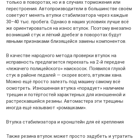
только в поворотах, но и в случаях торможения или
перестроения. Автопроизводители в большинстве своём
советуют менять втулки стабилизатора через каждые
30–40 тыс. пробега. Однако в наших условиях лучше всё
же ориентироваться на износ втулок. Поэтому внезапно
возникший стук и лёгкий дребезг в поворотах будут
явными признаками близящейся замены компонентов.
В качестве народного метода проверки втулок на
исправность предлагается переехать на 2-й передаче
«лежачего полицейского» наискосок. Появился глухой
стук в районе педалей — скорее всего, втулкам хана.
Можно ещё просто залезть под машину самому всё
осмотреть. Изношенная втулка «порадует» наличием
трещин и потёртостей характерных для изношенной и
растрескавшейся резины. Автомастера эти трещины
иногда ещё называют «ромашками».
Втулка стабилизатора и кронштейн для её крепления
Также резина втулок может просто задубеть и утратить