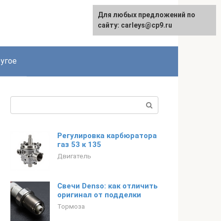
Для любых предложений по
сайту: carleys@cp9.ru
угое
Поиск:
Регулировка карбюратора
газ 53 к 135
Двигатель
Свечи Denso: как отличить
оригинал от подделки
Тормоза