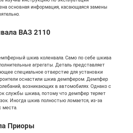
лена основная информация, касающаяся замены
оятельно.
вала ВАЗ 2110
емпферный шкив коленвала. Само по себе шкива
полнительные агрегаты. Деталь представляет
еющее специальное отверстие для установки
строители оснастили шкив демпфером. Демпфер
олебаний, возникающих в автомобилях. Однако с
ок службы шкива, потому что демпфер теряет
зок. Иногда шкив полностью ломается, из-за
с места.
ла Приоры