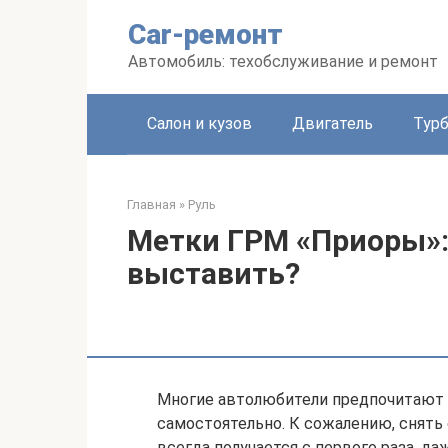
Перейти
Car-ремонт
к
контенту
Автомобиль: техобслуживание и ремонт
Салон и кузов
Двигатель
Тур
Главная
»
Руль
Метки ГРМ «Приоры»:
выставить?
Многие автолюбители предпочитают 
самостоятельно. К сожалению, снять
всегда получается с первого раза, д