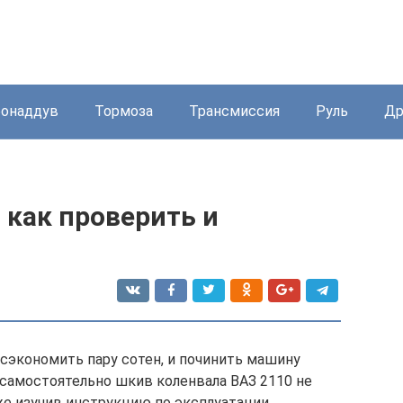
бонаддув
Тормоза
Трансмиссия
Руль
Др
 как проверить и
сэкономить пару сотен, и починить машину
 самостоятельно шкив коленвала ВАЗ 2110 не
аже изучив инструкцию по эксплуатации