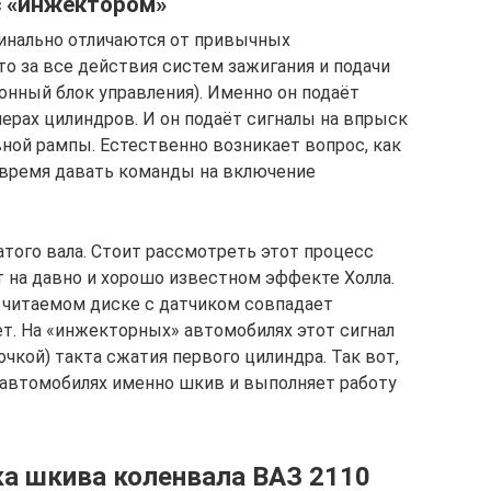
с «инжектором»
инально отличаются от привычных
о за все действия систем зажигания и подачи
онный блок управления). Именно он подаёт
ерах цилиндров. И он подаёт сигналы на впрыск
ной рампы. Естественно возникает вопрос, как
 время давать команды на включение
атого вала. Стоит рассмотреть этот процесс
т на давно и хорошо известном эффекте Холла.
а читаемом диске с датчиком совпадает
т. На «инжекторных» автомобилях этот сигнал
чкой) такта сжатия первого цилиндра. Так вот,
х автомобилях именно шкив и выполняет работу
ка шкива коленвала ВАЗ 2110