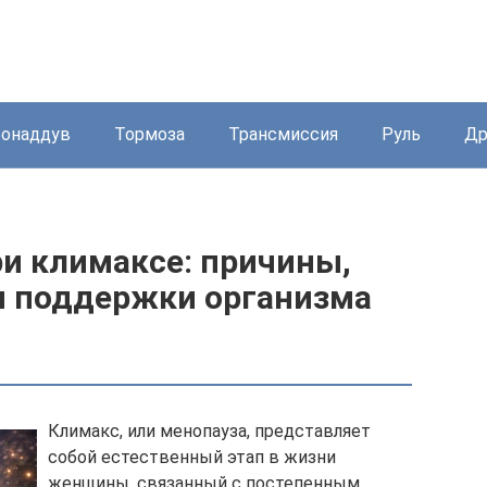
бонаддув
Тормоза
Трансмиссия
Руль
Др
ри климаксе: причины,
ы поддержки организма
Климакс, или менопауза, представляет
собой естественный этап в жизни
женщины, связанный с постепенным