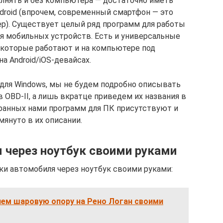
лнять и без компьютера — достаточно иметь
droid (впрочем, современный смартфон — это
р). Существует целый ряд программ для работы
ля мобильных устройств. Есть и универсальные
 которые работают и на компьютере под
на Android/iOS-девайсах.
 для Windows, мы не будем подробно описывать
OBD-II, а лишь вкратце приведем их названия в
бранных нами программ для ПК присутствуют и
януто в их описании.
 через ноутбук своими руками
ки автомобиля через ноутбук своими руками:
яем шаровую опору на Рено Логан своими