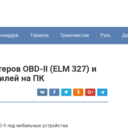
бонаддув
Тормоза
Трансмиссия
Руль
Др
ров OBD-II (ELM 327) и
илей на ПК
-II под мобильные устройства