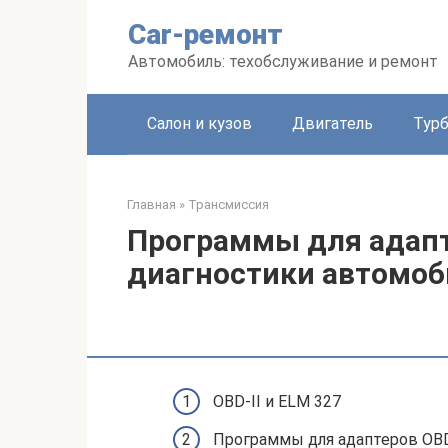
Перейти
Car-ремонт
к
контенту
Автомобиль: техобслуживание и ремонт
Салон и кузов
Двигатель
Тур
Главная
»
Трансмиссия
Программы для адапте
диагностики автомоб
OBD-II и ELM 327
Программы для адаптеров OBD