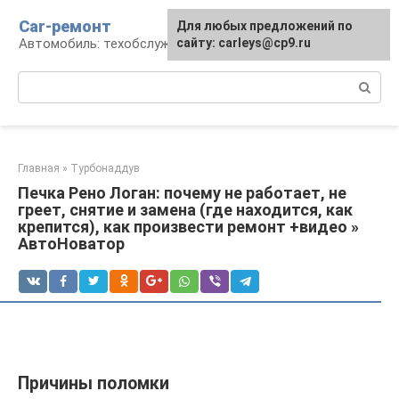
Перейти
Car-ремонт
Для любых предложений по
к
Автомобиль: техобслуживание и ремонт
сайту: carleys@cp9.ru
контенту
Поиск:
Главная
»
Турбонаддув
Печка Рено Логан: почему не работает, не
греет, снятие и замена (где находится, как
крепится), как произвести ремонт +видео »
АвтоНоватор
Причины поломки