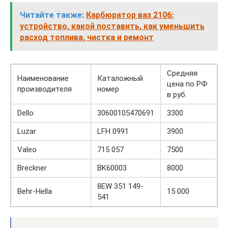
Читайте также:
Карбюратор ваз 2106:
устройство, какой поставить, как уменьшить
расход топлива, чистка и ремонт
Средняя
Наименование
Каталожный
цена по РФ
производителя
номер
в руб.
Dello
30600105470691
3300
Luzar
LFH 0991
3900
Valeo
715 057
7500
Breckner
BK60003
8000
8EW 351 149-
Behr-Hella
15 000
541