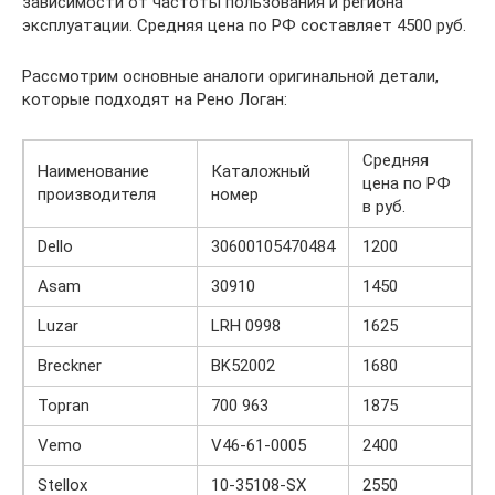
зависимости от частоты пользования и региона
эксплуатации. Средняя цена по РФ составляет 4500 руб.
Рассмотрим основные аналоги оригинальной детали,
которые подходят на Рено Логан:
Средняя
Наименование
Каталожный
цена по РФ
производителя
номер
в руб.
Dello
30600105470484
1200
Asam
30910
1450
Luzar
LRH 0998
1625
Breckner
BK52002
1680
Topran
700 963
1875
Vemo
V46-61-0005
2400
Stellox
10-35108-SX
2550