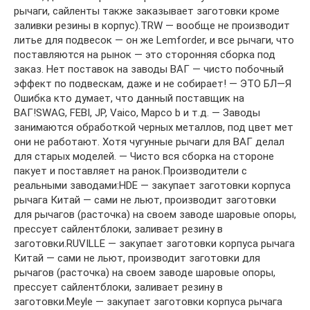
рычаги, сайленты также заказывает заготовки кроме
заливки резины в корпус).TRW — вообще не производит
литье для подвесок — он же Lemforder, и все рычаги, что
поставляются на рынок — это сторонняя сборка под
заказ. Нет поставок на заводы ВАГ — чисто побочный
эффект по подвескам, даже и не собирает! — ЭТО БЛ—Я
Ошибка кто думает, что данный поставщик на
ВАГ!SWAG, FEBI, JP, Vaico, Mapco b и т.д. — Заводы
занимаются обработкой черных металлов, под цвет мет
они не работают. Хотя чугунные рычаги для ВАГ делал
для старых моделей. — Чисто вся сборка на стороне
пакует и поставляет на ранок.Производители с
реальными заводами:HDE — закупает заготовки корпуса
рычага Китай — сами не льют, производит заготовки
для рычагов (расточка) на своем заводе шаровые опоры,
прессует сайлентблоки, заливает резину в
заготовки.RUVILLE — закупает заготовки корпуса рычага
Китай — сами не льют, производит заготовки для
рычагов (расточка) на своем заводе шаровые опоры,
прессует сайлентблоки, заливает резину в
заготовки.Meyle — закупает заготовки корпуса рычага