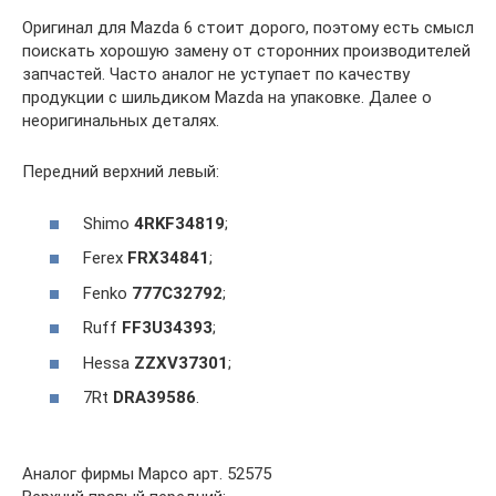
Оригинал для Mazda 6 стоит дорого, поэтому есть смысл
поискать хорошую замену от сторонних производителей
запчастей. Часто аналог не уступает по качеству
продукции с шильдиком Mazda на упаковке. Далее о
неоригинальных деталях.
Передний верхний левый:
Shimo
4RKF34819
;
Ferex
FRX34841
;
Fenko
777C32792
;
Ruff
FF3U34393
;
Hessa
ZZXV37301
;
7Rt
DRA39586
.
Аналог фирмы Mapco арт. 52575