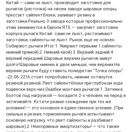
Китай — сами не льют, производит заготовки для
рычагов (расточка) на своем заводе шаровые опоры,
прессует сайлентблоки, заливает резину в
заготовки.Реально 3 завода которые профессионально
этим занимаются в Европе.RTS — закупает заготовки
корпуса рычага Китай- сами не льют, растачивают
заготовки, сайленты не льют. Рынок еще не освоен.
Собирают рычаги.Итог.1. Умирают первыми 1.сайленты
нижний прямой).2. Нижний квой).3. Верхний задний.4.
верхний передний.Шаровые верхних рычагов живут
долго!Шаровые нижних в двое меньше, чем верхних.На
верхние рычаги буду ставить полиуретан “Точка опоры”
-22-06-2216 стоит попробовать, нижние останутся
резиной резиной. Рвет сайлентблоки при глубоком ходе
подвески верх-низ.Ошибки монтажа рычагов.1. Затяжка
болтов под нагрузкой — посадите 2-х человек на перед и
затягивайте. Кстати развал схождение при тех же
условиях! — это основное и единственное условие. (При
сильных и резких торможениях рычаги испытывают
основную нагрузку, что рвет сайленты и разбивает
шаровые).2. Неисправные амортизаторы! — что также