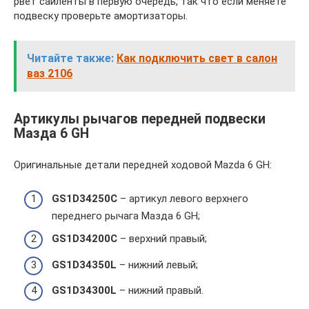
рвет сайленты в первую очередь, так что если меняете
подвеску проверьте амортизаторы.
Читайте также:
Как подключить свет в салон
ваз 2106
Артикулы рычагов передней подвески
Мазда 6 GH
Оригинальные детали передней ходовой Mazda 6 GH:
GS1D34250C
– артикул левого верхнего
переднего рычага Мазда 6 GH;
GS1D34200C
– верхний правый;
GS1D34350L
– нижний левый;
GS1D34300L
– нижний правый.