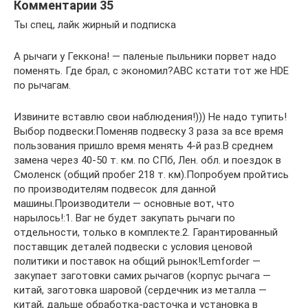
Комментарии 35
Ты спец, лайк жирный и подписка
А рычаги у Геккона! — паленые пыльники порвет надо
поменять. Где брал, с экономил?АВС кстати тот же HDE
по рычагам.
Извините вставлю свои наблюдения!))) Не надо тупить!
Выбор подвески:Поменяв подвеску 3 раза за все время
пользования пришло время менять 4-й раз.В среднем
замена через 40-50 т. км. по СПб, Лен. обл. и поездок в
Смоленск (общий пробег 218 т. км).Попробуем пройтись
по производителям подвесок для данной
машины.Производители — основные вот, что
нарылось!:1. Ваг не будет закупать рычаги по
отдельности, только в комплекте.2. Гарантированный
поставщик деталей подвески с условия ценовой
политики и поставок на общий рынок!Lemforder —
закупает заготовки самих рычагов (корпус рычага —
китай, заготовка шаровой (сердечник из металла —
китай, дальше обработка-расточка и установка в