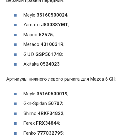
Верхний правый передний:
Meyle
35160500024
;
Yamato
J83038YMT
;
Mapco
52575
;
Metaco
4310031R
;
G.U.D
GSP501748
;
Akitaka
0524023
.
Артикулы нижнего левого рычага для Mazda 6 GH:
Meyle
35160500019
;
Gkn-Spidan
50707
;
Shimo
4RKF34822
;
Ferex
FRX34844
;
Fenko
777C32795
;