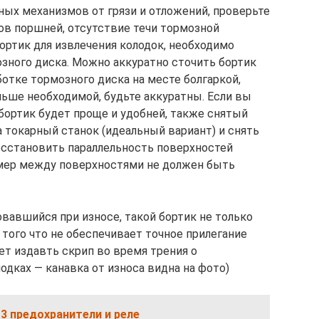
ных механизмов от грязи и отложений, проверьте
в поршней, отсутствие течи тормозной
бортик для извлечения колодок, необходимо
озного диска. Можно аккуратно сточить бортик
ботке тормозного диска на месте болгаркой,
льше необходимой, будьте аккуратны. Если вы
бортик будет проще и удобней, также снятый
 токарный станок (идеальный вариант) и снять
осстановить параллельность поверхностей
мер между поверхностями не должен быть
вавшийся при износе, такой бортик не только
того что не обеспечивает точное прилегание
ет издавть скрип во время трения о
дках — канавка от износа видна на фото)
13 предохранители и реле