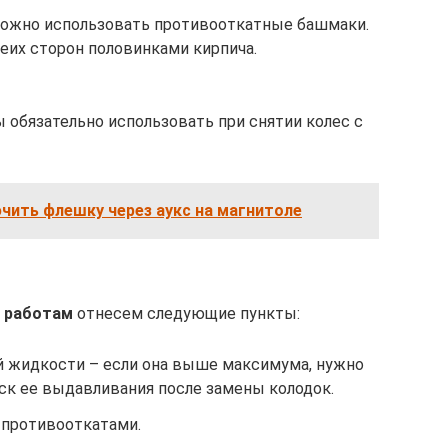
можно использовать противооткатные башмаки.
беих сторон половинками кирпича.
обязательно использовать при снятии колес с
чить флешку через аукс на магнитоле
 работам
отнесем следующие пункты:
 жидкости – если она выше максимума, нужно
иск ее выдавливания после замены колодок.
 противооткатами.