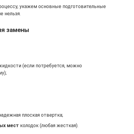
роцессу, укажем основные подготовительные
е нельзя.
ля замены
жидкости (если потребуется, можно
у);
адежная плоская отвертка;
ных
мест
колодок (любая жесткая).