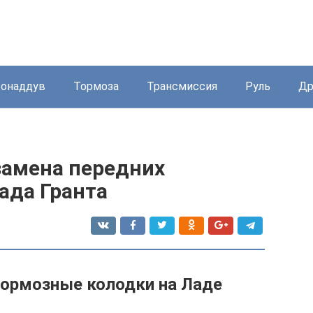
бонаддув
Тормоза
Трансмиссия
Руль
Др
замена передних
ада Гранта
тормозные колодки на Ладе