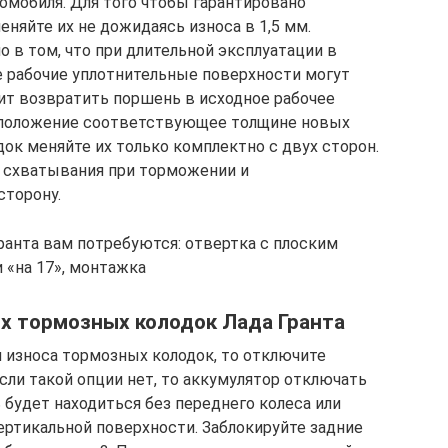
мобиля. Для того чтобы гарантировано
няйте их не дожидаясь износа в 1,5 мм.
о в том, что при длительной эксплуатации в
 рабочие уплотнительные поверхности могут
лит возвратить поршень в исходное рабочее
 положение соответствующее толщине новых
ок меняйте их только комплектно с двух сторон.
и схватывания при торможении и
сторону.
ранта вам потребуются: отвертка с плоским
и «на 17», монтажка
х тормозных колодок Лада Гранта
я износа тормозных колодок, то отключите
сли такой опции нет, то аккумулятор отключать
ь будет находиться без переднего колеса или
вертикальной поверхности. Заблокируйте задние