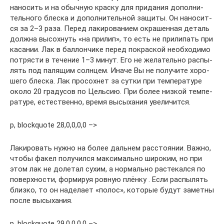
нано­сить и на обыч­ную крас­ку для при­да­ния допол­ни­
тель­но­го блес­ка и допол­ни­тель­ной защи­ты. Он нано­сит­
ся за 2–3 раза. Перед лаки­ро­ва­ни­ем окра­шен­ная деталь
долж­на высох­нуть «на при­лип», то есть не при­ли­пать при
каса­нии. Лак в бал­лон­чи­ке перед покрас­кой необ­хо­ди­мо
потря­сти в тече­ние 1–3 минут. Его не жела­тель­но рас­пы­
лять под паля­щим солн­цем. Ина­че Вы не полу­чи­те хоро­
ше­го блес­ка. Лак про­сох­нет за сут­ки при тем­пе­ра­ту­ре
око­ло 20 гра­ду­сов по Цель­сию. При более низ­кой тем­пе­
ра­ту­ре, есте­ствен­но, вре­мя высы­ха­ния уве­ли­чит­ся.
p, blockquote 28,0,0,0,0 –>
Лаки­ро­вать нуж­но на более даль­нем рас­сто­я­нии. Важ­но,
что­бы факел полу­чил­ся мак­си­маль­но широ­ким, но при
этом лак не доле­тал сухим, а нор­маль­но рас­те­кал­ся по
поверх­но­сти, фор­ми­руя ров­ную плён­ку . Если рас­пы­лять
близ­ко, то он наде­ла­ет «полос», кото­рые будут замет­ны
после высы­ха­ния.
p, blockquote 29,0,0,0,0 –>