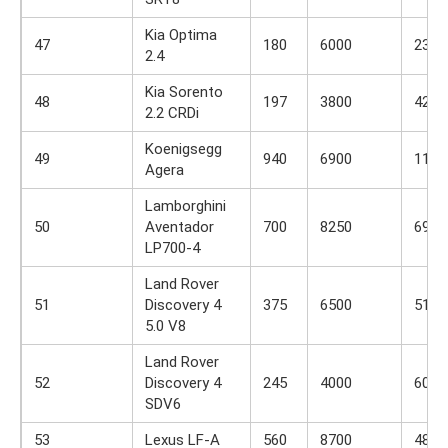
Kia Optima
47
180
6000
231
2.4
Kia Sorento
48
197
3800
421
2.2 CRDi
Koenigsegg
49
940
6900
1100
Agera
Lamborghini
50
Aventador
700
8250
690
LP700-4
Land Rover
51
Discovery 4
375
6500
510
5.0 V8
Land Rover
52
Discovery 4
245
4000
600
SDV6
53
Lexus LF-A
560
8700
480