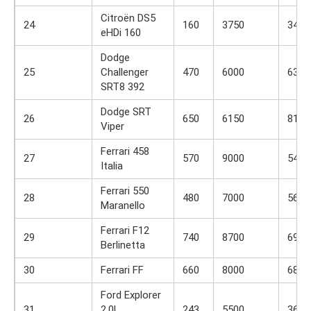
Citroën DS5
24
160
3750
340
eHDi 160
Dodge
25
Challenger
470
6000
637
SRT8 392
Dodge SRT
26
650
6150
814
Viper
Ferrari 458
27
570
9000
540
Italia
Ferrari 550
28
480
7000
569
Maranello
Ferrari F12
29
740
8700
690
Berlinetta
30
Ferrari FF
660
8000
683
Ford Explorer
31
2.0L
243
5500
366