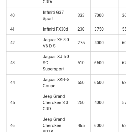
CRDi
Infiniti G37
40
333
7000
365
Sport
41
Infiniti FX30d
238
3750
550
Jaguar XF 3.0
42
275
4000
600
V6 D S
Jaguar XJ 5.0
43
SC
510
6500
625
Supersport
Jaguar XKR-S
44
550
6500
680
Coupe
Jeep Grand
45
Cherokee 3.0
250
4000
570
CRD
Jeep Grand
46
Cherokee
465
6000
624
SRT8