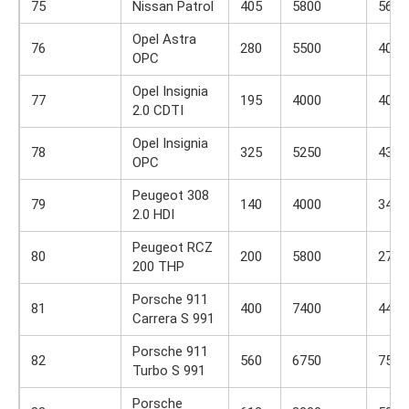
75
Nissan Patrol
405
5800
560
Opel Astra
76
280
5500
400
OPC
Opel Insignia
77
195
4000
400
2.0 CDTI
Opel Insignia
78
325
5250
435
OPC
Peugeot 308
79
140
4000
340
2.0 HDI
Peugeot RCZ
80
200
5800
275
200 THP
Porsche 911
81
400
7400
440
Carrera S 991
Porsche 911
82
560
6750
750
Turbo S 991
Porsche