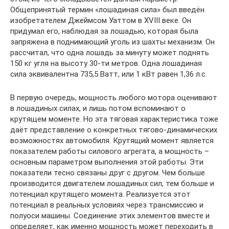
Общепринятый термин «лошадиная сила» был введён
изобретателем Джеймсом Уаттом в XVIII веке. Он
придумал его, наблюдая за лошадью, которая была
запряжена в поднимающий уголь из шахты механизм. Он
рассчитал, что одна лошадь за минуту может поднять
150 кг угля на высоту 30-ти метров. Одна лошадиная
сила эквивалентна 735,5 Ватт, или 1 кВт равен 1,36 л.с.
В первую очередь, мощность любого мотора оценивают
в лошадиных силах, и лишь потом вспоминают о
крутящем моменте. Но эта тяговая характеристика тоже
даёт представление о конкретных тягово-динамических
возможностях автомобиля. Крутящий момент является
показателем работы силового агрегата, а мощность –
основным параметром выполнения этой работы. Эти
показатели тесно связаны друг с другом. Чем больше
производится двигателем лошадиных сил, тем больше и
потенциал крутящего момента. Реализуется этот
потенциал в реальных условиях через трансмиссию и
полуоси машины. Соединение этих элементов вместе и
определяет, как именно мощность может переходить в