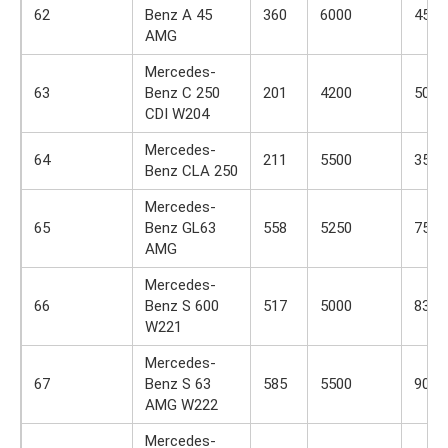
62
Benz A 45
360
6000
450
AMG
Mercedes-
63
Benz C 250
201
4200
500
CDI W204
Mercedes-
64
211
5500
350
Benz CLA 250
Mercedes-
65
Benz GL63
558
5250
759
AMG
Mercedes-
66
Benz S 600
517
5000
830
W221
Mercedes-
67
Benz S 63
585
5500
900
AMG W222
Mercedes-