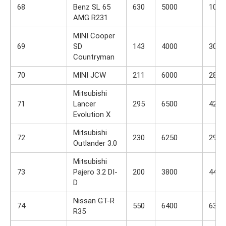
68
Benz SL 65
630
5000
1000
AMG R231
MINI Cooper
69
SD
143
4000
305
Countryman
70
MINI JCW
211
6000
280
Mitsubishi
71
Lancer
295
6500
422
Evolution X
Mitsubishi
72
230
6250
291
Outlander 3.0
Mitsubishi
73
Pajero 3.2 DI-
200
3800
441
D
Nissan GT-R
74
550
6400
632
R35