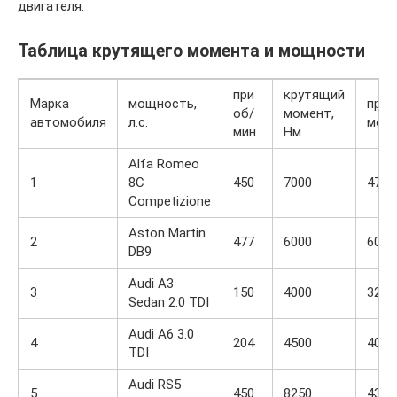
двигателя.
Таблица крутящего момента и мощности
при
крутящий
Марка
мощность,
прив
об/
момент,
автомобиля
л.с.
моме
мин
Нм
Alfa Romeo
1
8C
450
7000
470
Competizione
Aston Martin
2
477
6000
600
DB9
Audi A3
3
150
4000
320
Sedan 2.0 TDI
Audi A6 3.0
4
204
4500
400
TDI
Audi RS5
5
450
8250
430