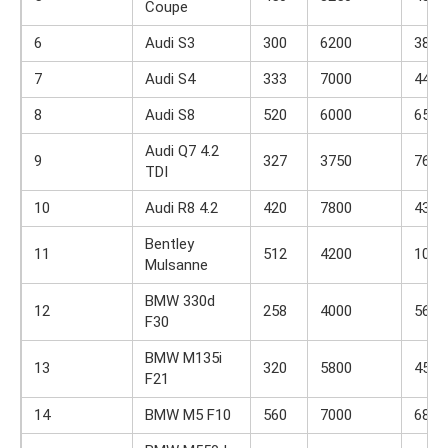
Coupe
6
Audi S3
300
6200
380
7
Audi S4
333
7000
441
8
Audi S8
520
6000
652
Audi Q7 4.2
9
327
3750
760
TDI
10
Audi R8 4.2
420
7800
430
Bentley
11
512
4200
1020
Mulsanne
BMW 330d
12
258
4000
560
F30
BMW M135i
13
320
5800
450
F21
14
BMW M5 F10
560
7000
680