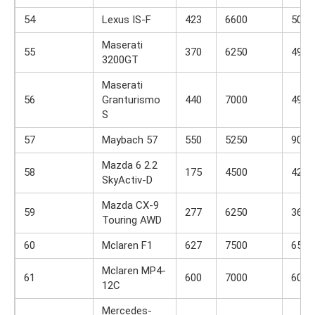
54
Lexus IS-F
423
6600
505
Maserati
55
370
6250
491
3200GT
Maserati
56
Granturismo
440
7000
490
S
57
Maybach 57
550
5250
900
Mazda 6 2.2
58
175
4500
420
SkyActiv-D
Mazda CX-9
59
277
6250
366
Touring AWD
60
Mclaren F1
627
7500
651
Mclaren MP4-
61
600
7000
600
12C
Mercedes-