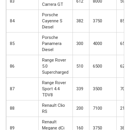
83
612
8000
590
Carrera GT
Porsche
84
Cayenne S
382
3750
850
Diesel
Porsche
85
Panamera
300
4000
650
Diesel
Range Rover
86
5.0
510
6500
625
Supercharged
Range Rover
87
Sport 4.4
339
3500
700
TDV8
Renault Clio
88
200
7100
215
RS
Renault
89
Megane dCi
160
3750
380