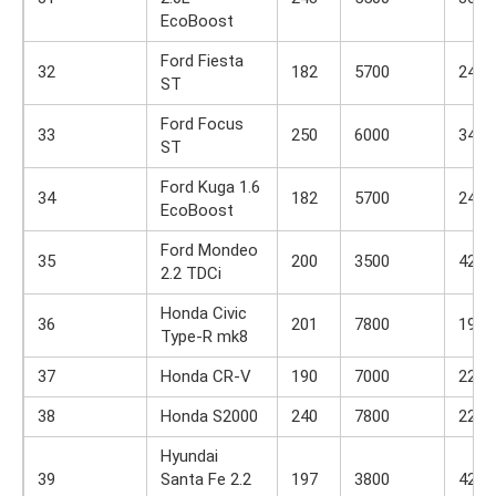
EcoBoost
Ford Fiesta
32
182
5700
240
ST
Ford Focus
33
250
6000
340
ST
Ford Kuga 1.6
34
182
5700
240
EcoBoost
Ford Mondeo
35
200
3500
420
2.2 TDCi
Honda Civic
36
201
7800
193
Type-R mk8
37
Honda CR-V
190
7000
222
38
Honda S2000
240
7800
220
Hyundai
39
Santa Fe 2.2
197
3800
421