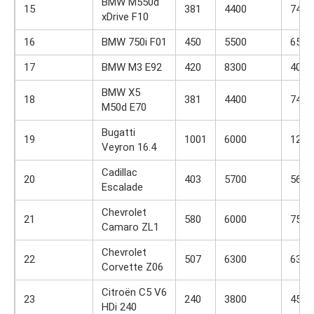
BMW M550d
15
381
4400
740
xDrive F10
16
BMW 750i F01
450
5500
650
17
BMW M3 E92
420
8300
400
BMW X5
18
381
4400
740
M50d E70
Bugatti
19
1001
6000
1250
Veyron 16.4
Cadillac
20
403
5700
565
Escalade
Chevrolet
21
580
6000
754
Camaro ZL1
Chevrolet
22
507
6300
637
Corvette Z06
Citroën C5 V6
23
240
3800
450
HDi 240