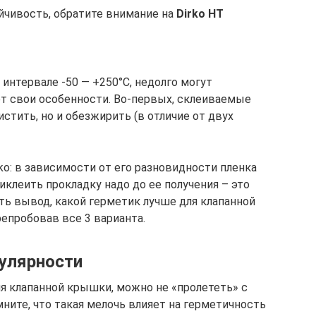
ойчивость, обратите внимание на
Dirko HT
 интервале -50 — +250°C, недолго могут
т свои особенности. Во-первых, склеиваемые
стить, но и обезжирить (в отличие от двух
rko: в зависимости от его разновидности пленка
риклеить прокладку надо до ее получения – это
ь вывод, какой герметик лучше для клапанной
епробовав все 3 варианта.
пулярности
я клапанной крышки, можно не «пролететь» с
ните, что такая мелочь влияет на герметичность