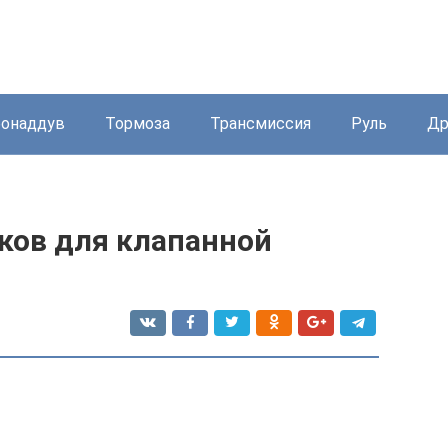
бонаддув
Тормоза
Трансмиссия
Руль
Др
ков для клапанной