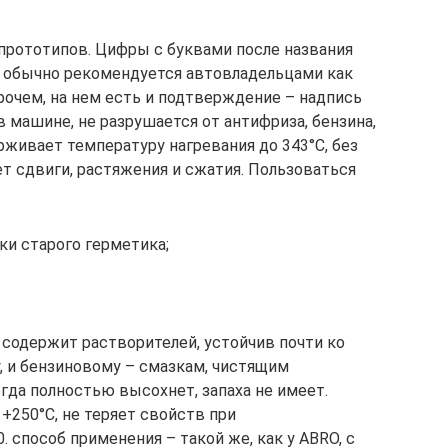
прототипов. Цифры с буквами после названия
й обычно рекомендуется автовладельцами как
рочем, на нем есть и подтверждение – надпись
 в машине, не разрушается от антифриза, бензина,
живает температуру нагревания до 343°C, без
 сдвиги, растяжения и сжатия. Пользоваться
ки старого герметика;
содержит растворителей, устойчив почти ко
, и бензиновому – смазкам, чистящим
огда полностью высохнет, запаха не имеет.
+250°C, не теряет свойств при
 способ применения – такой же, как у ABRO, с