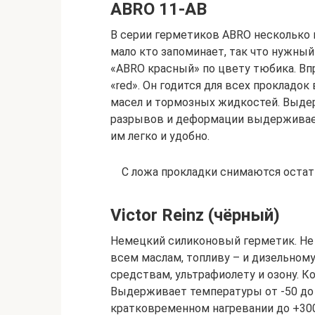
ABRO 11-AB
В серии герметиков ABRO несколько 
мало кто запоминает, так что нужны
«ABRO красный» по цвету тюбика. Вп
«red». Он годится для всех прокладок
масел и тормозных жидкостей. Выдер
разрывов и деформации выдерживает
им легко и удобно.
С ложа прокладки снимаются остат
Victor Reinz (чёрный)
Немецкий силиконовый герметик. Не 
всем маслам, топливу – и дизельному
средствам, ультрафиолету и озону. К
Выдерживает температуры от -50 до 
кратковременном нагревании до +300.