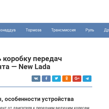
бонаддув
Тормоза
Трансмиссия
Руль
Др
ь коробку передач
та — New Lada
, особенности устройства
ент от двигателя к передним ведущим колесам