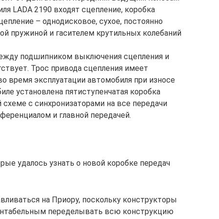
ля LADA 2190 входят сцепление, коробка
цепление – однодисковое, сухое, постоянно
ой пружиной и гасителем крутильных колебаний
между подшипником выключения сцепления и
ствует. Трос привода сцепления имеет
о время эксплуатации автомобиля при износе
биле установлена пятиступенчатая коробка
й схеме с синхронизаторами на все передачи
фференциалом и главной передачей.
ые удалось узнать о новой коробке передач
авливаться на Приору, поскольку конструкторы
 рентабельным переделывать всю конструкцию