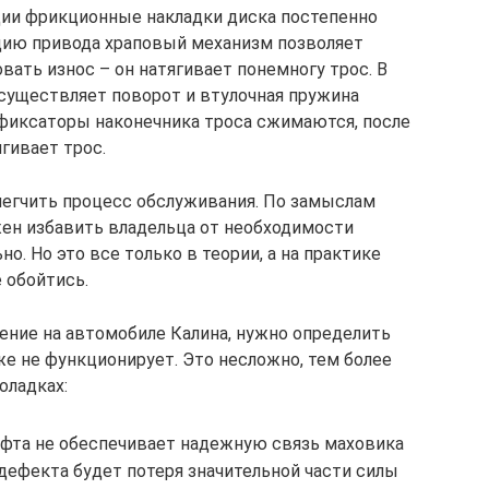
ции фрикционные накладки диска постепенно
цию привода храповый механизм позволяет
ать износ – он натягивает понемногу трос. В
существляет поворот и втулочная пружина
 фиксаторы наконечника троса сжимаются, после
гивает трос.
легчить процесс обслуживания. По замыслам
ен избавить владельца от необходимости
о. Но это все только в теории, а на практике
 обойтись.
ление на автомобиле Калина, нужно определить
же не функционирует. Это несложно, тем более
оладках:
уфта не обеспечивает надежную связь маховика
дефекта будет потеря значительной части силы