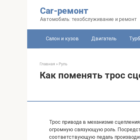
Перейти
Car-ремонт
к
контенту
Автомобиль: техобслуживание и ремонт
Салон и кузов
Двигатель
Тур
Главная
»
Руль
Как поменять трос сц
Трос привода в механизме сцепления
огромную связующую роль. Посредст
соответствующую педаль производит