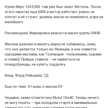
Купил Мерс 124 Е300, там уже был залит Мотюль. После
этого накатал еще 6000 и мотор работает ровно, не
коптит и не стучит, уровень масла не поменялся, угара ни
малейшего.
Рекомендуем: Маркировка вязкости масел группы 0W40
Маслом доволен и менять марку не собираюсь, знаю,
что оно делается только во Франции, а она славится
хорошими маслами, как Голландия -тюльпанами, сырами
и геями)) Правда, главное – не нарваться на
псевдобренды, не купить подделку.
Влад, Форд Рейнджер ТД
Еще по теме: Отзывы о маслах Elf
Недавно залил п/синтетику Motul 10w40. Теперь ничего
не могу понять – при холодном старте в минимальные
заморозки чуть ниже нуля клапана вдруг начали