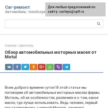
Перейти
Car-ремонт
Для любых предложений по
к
Автомобиль: техобслуживание и ремонт
сайту: carleys@cp9.ru
контенту
Поиск:
Главная
»
Двигатель
Обзор автомобильных моторных масел от
Motul
Всем доброго времени суток! В этой статье мы
поговорим об автомобильных моторных маслах фирмы
Мотюль, об их особенностях, различиях и о том, какое
масло, где лучше использовать. Ведь человек, первый
раз столкнувшись с маркой Мотюль, начинает