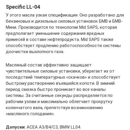
Specific LL-04
У этого масла узкая спецификация. Оно разработано для
бензиновых и дизельных силовых установок БМВ и БМВ-
Мини. Производится по технологии Mid SAPS, которая
предполагает уменьшение содержания вредных
примесей в составе нефтепродукта. Mid SAPS также
способствует продлению работоспособности системы
доочистки выхлопного газа.
Масляный состав эффективно защищает
чувствительные силовые установки, уберегает их от
последствий температурных «скачков» и способствует
быстрому растворению въевшейся копоти. В зимний
период смазка быстро проникает во все каналы
системы. За считанные секунды распределяется по
рабочим узлам и максимально облегчает прокрутку
коленчатого вала, препятствуя возникновению
«масляного голодания».
Допуски
: АСЕА А3/В4/С3, BMW LL04.