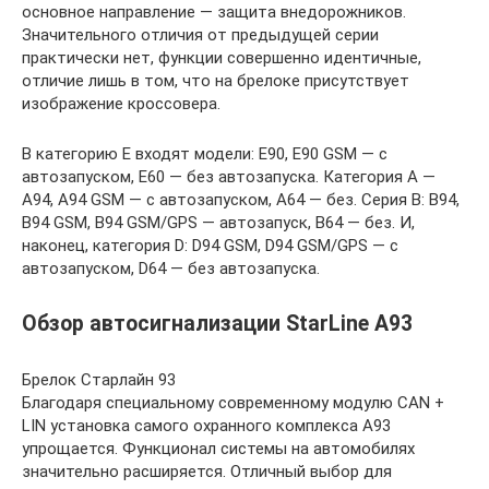
основное направление — защита внедорожников.
Значительного отличия от предыдущей серии
практически нет, функции совершенно идентичные,
отличие лишь в том, что на брелоке присутствует
изображение кроссовера.
В категорию Е входят модели: E90, E90 GSM — с
автозапуском, E60 — без автозапуска. Категория А —
A94, A94 GSM — с автозапуском, A64 — без. Серия В: B94,
B94 GSM, B94 GSM/GPS — автозапуск, B64 — без. И,
наконец, категория D: D94 GSM, D94 GSM/GPS — с
автозапуском, D64 — без автозапуска.
Обзор автосигнализации StarLine A93
Брелок Старлайн 93
Благодаря специальному современному модулю CAN +
LIN установка самого охранного комплекса A93
упрощается. Функционал системы на автомобилях
значительно расширяется. Отличный выбор для