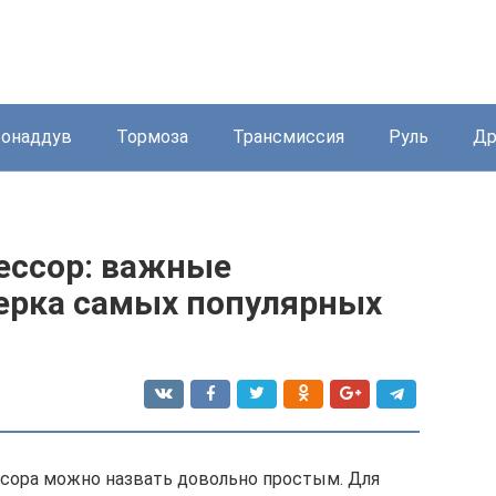
бонаддув
Тормоза
Трансмиссия
Руль
Др
ессор: важные
терка самых популярных
сора можно назвать довольно простым. Для