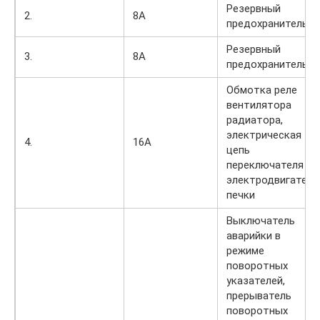
Резервный
2.
8А
предохранитель
Резервный
3.
8А
предохранитель
Обмотка реле
вентилятора
радиатора,
электрическая
4.
16А
цепь
переключателя и
электродвигателя
печки
Выключатель
аварийки в
режиме
поворотных
указателей,
прерыватель
поворотных