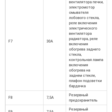
вентилятора печки,
электромотор
омывателя
лобового стекла,
реле включения
электрического
вентилятора
радиатора, реле
F7
30А
включения
обогрева заднего
стекла,
контрольная лампа
включения
обогрева на
заднем стекле,
плафон подсветки
бардачка
Резервный
F8
7,5А
предохранитель
Резервный
F9
7,5А