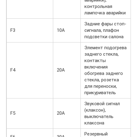
контрольная
лампочка аварийки
Задние фары стоп-
F3
10А
сигнала, плафон
подсветки салона
Элемент подогрева
заднего стекла,
контакты
включения
F4
20А
обогрева заднего
стекла, розетка
для переноски,
прикуриватель
Звуковой сигнал
(клаксон),
F5
20А
выключатель
клаксона
Резервный
F6
30А