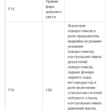
Правая
фара
F15
дальнего
света
Указатели
поворотников и
реле-прерыватель
аварийки (в режиме
указания
поворотников),
контрольная лампа
указателей
поворотников,
задние фонари
заднего хода,
моторедуктор и
реле включения
F16
15А
стеклоочистителей
лобового стекла,
контрольная лампа
давления масла,