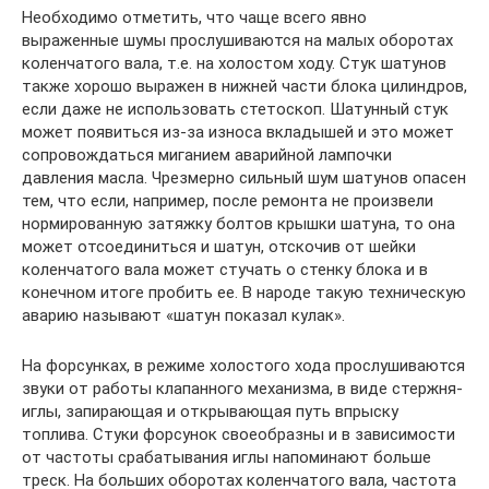
Необходимо отметить, что чаще всего явно
выраженные шумы прослушиваются на малых оборотах
коленчатого вала, т.е. на холостом ходу. Стук шатунов
также хорошо выражен в нижней части блока цилиндров,
если даже не использовать стетоскоп. Шатунный стук
может появиться из-за износа вкладышей и это может
сопровождаться миганием аварийной лампочки
давления масла. Чрезмерно сильный шум шатунов опасен
тем, что если, например, после ремонта не произвели
нормированную затяжку болтов крышки шатуна, то она
может отсоединиться и шатун, отскочив от шейки
коленчатого вала может стучать о стенку блока и в
конечном итоге пробить ее. В народе такую техническую
аварию называют «шатун показал кулак».
На форсунках, в режиме холостого хода прослушиваются
звуки от работы клапанного механизма, в виде стержня-
иглы, запирающая и открывающая путь впрыску
топлива. Стуки форсунок своеобразны и в зависимости
от частоты срабатывания иглы напоминают больше
треск. На больших оборотах коленчатого вала, частота