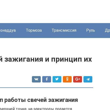
бонаддув
Тормоза
Трансмиссия
Руль
Др
й зажигания и принцип их
ип работы свечей зажигания
верхней точке, на электроды подается