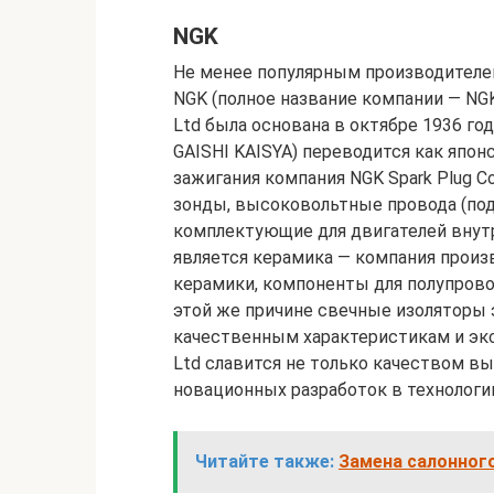
NGK
Не менее популярным производителем
NGK (полное название компании — NGK S
Ltd была основана в октябре 1936 го
GAISHI KAISYA) переводится как япон
зажигания компания NGK Spark Plug Co
зонды, высоковольтные провода (под
комплектующие для двигателей внутре
является керамика — компания произ
керамики, компоненты для полупрово
этой же причине свечные изоляторы
качественным характеристикам и экс
Ltd славится не только качеством в
новационных разработок в технологии
Читайте также:
Замена салонног