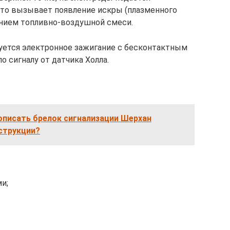
Это вызывает появление искры (плазменного
нием топливно-воздушной смеси.
уется электронное зажигание с бесконтактным
о сигналу от датчика Холла.
описать брелок сигнализации Шерхан
нструкции?
и;