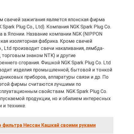
 свечей зажигания является японская фирма
park Plug Co., Ltd). Компания NGK Spark Plug Co.
да в Японии. Название компании NGK (NIPPON
ская изоляторная фабрика. Кроме свечей
., Ltd производит свечи накаливания, лямбда-
 торговым знаком NTK) и другие
ннего сгорания. Фишкой NGK Spark Plug Co. Ltd
водит изделия промышленной, бытовой и тонкой
дниковых приборов, аппаратуры связи и др. По
 этой фирмы считаются лучшими по
плуатационным свойствам. NGK Spark Plug Co.
ыпускаемой продукции, но и обилием интересных
 и технике.
о фильтра Ниссан Кашкай своими руками