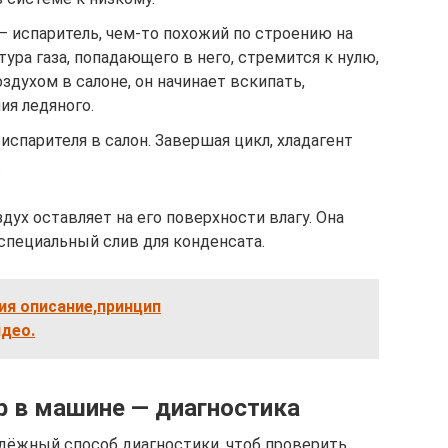
— испаритель, чем-то похожий по строению на
ура газа, попадающего в него, стремится к нулю,
здухом в салоне, он начинает вскипать,
ия ледяного.
испарителя в салон. Завершая цикл, хладагент
.
дух оставляет на его поверхности влагу. Она
 специальный слив для конденсата.
ия описание,принцип
део.
р в машине — диагностика
дёжный способ диагностики, чтоб проверить,