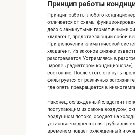
Принцип работы кондиц
Принцип работы любого кондиционера
отличается от схемы функционирован
дело с замкнутыми герметичными си
хладагент, представляющий собой ве
При включении климатической систе
хладагент. Из законов физики известн
разогревается. Устремляясь в разог
народе «радиатором кондиционера»), 
состояние. После этого его путь про
фильтруется от различных загрязнит
где опять превращается в низкотемп
Наконец, охлаждённый хладагент поп
поступающим из салона воздухом, охл
воздушном потоке, оседает на холодн
установлена дренажная трубка для в
временем подаёт охлаждённый и очи