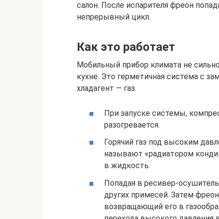
салон. После испарителя фреон попад
непрерывный цикл.
Как это работает
Мобильный прибор климата не сильно 
кухне. Это герметичная система с з
хладагент — газ.
При запуске системы, компрес
разогревается.
Горячий газ под высоким давл
называют «радиатором кондиц
в жидкость.
Попадая в ресивер-осушитель,
других примесей. Затем фреон
возвращающий его в газообраз
перехода высокого давления в