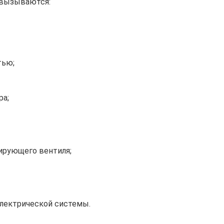
 вызываются:
тью;
ра;
ирующего вентиля;
лектрической системы.