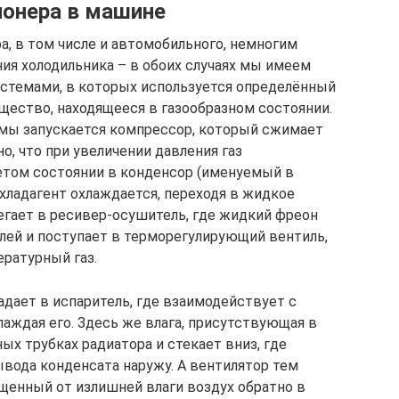
ионера в машине
, в том числе и автомобильного, немногим
ия холодильника – в обоих случаях мы имеем
стемами, в которых используется определённый
щество, находящееся в газообразном состоянии.
мы запускается компрессор, который сжимает
о, что при увеличении давления газ
ретом состоянии в конденсор (именуемый в
хладагент охлаждается, переходя в жидкое
легает в ресивер-осушитель, где жидкий фреон
елей и поступает в терморегулирующий вентиль,
ературный газ.
адает в испаритель, где взаимодействует с
аждая его. Здесь же влага, присутствующая в
ых трубках радиатора и стекает вниз, где
ывода конденсата наружу. А вентилятор тем
щенный от излишней влаги воздух обратно в