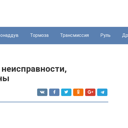
бонаддув
Тормоза
Трансмиссия
Руль
Др
неисправности,
ны