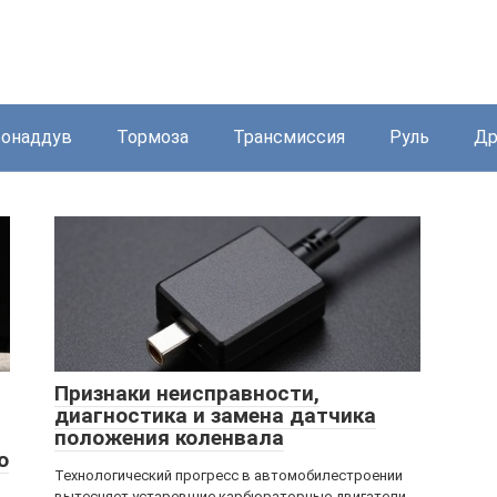
бонаддув
Тормоза
Трансмиссия
Руль
Др
Признаки неисправности,
диагностика и замена датчика
положения коленвала
о
Технологический прогресс в автомобилестроении
вытесняет устаревшие карбюраторные двигатели,