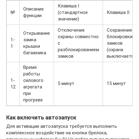
Клавиша I
Описание
№
(стандартное
Клавиша II
функции
значение)
Отключение
Сохранение
Открывание
охраны совместно
блокировки
1-
замка
с
замков
1
крышки
разблокированием
(охрана
багажника
замков
выключается)
Время
работы
1-
силового
5 минут
15 минут
12
агрегата
при
прогреве
Как включить автозапуск
Для активации автозапуска требуется выполнить
комплексное воздействие на кнопки брелока,