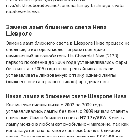
niva/elektrooborudovanie/zamena-lampy-blizhnego-sveta-
na-shevrole-niva
Замена ламп ближнего света Нива
Шевроле
Замена ламп ближнего света в Шевроле Ниве процесс не
сложный, с которым может справиться даже
начинающий автолюбитель. На Chevrolet Niva (2123)
первого поколения до 2009 года устанавливались фары
без линз, а с 2009 года после рестайлинга, начали
устанавливать линзованную оптику, однако лампы
ближнего света в разных типах фар одинаковы.
Какая лампа в ближнем свете Шевроле Нива
Как мы уже писали выше с 2002 по 2009 года
устанавливались лампы без линз, с 2009 начали ставить
с линзами. Лампа ближнего света
H7 12v/55W
. Купить
лампу можно в любом автомобильном магазине, так как
используется она на многих автомобилях в ближнем
свете. Это не редкая лампа как например PSX24W для