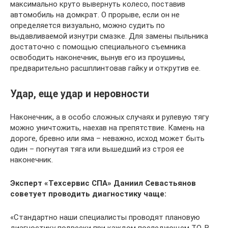
максимально круто вывернуть колесо, поставив
автомобиль на домкрат. О прорыве, если он не
определяется визуально, можно судить по
выдавливаемой изнутри смазке. Для замены пыльника
достаточно с помощью специального съемника
освободить наконечник, вынув его из проушины,
предварительно расшплинтовав гайку и открутив ее.
Удар, еще удар и неровности
Наконечник, а в особо сложных случаях и рулевую тягу
можно уничтожить, наехав на препятствие. Камень на
дороге, бревно или яма – неважно, исход может быть
один – погнутая тяга или вышедший из строя ее
наконечник.
Эксперт «Техсервис СПА» Даниил Севастьянов
советует проводить диагностику чаще:
«Стандартно наши специалисты проводят плановую
диагностику подвески при каждом последующем ТО. В